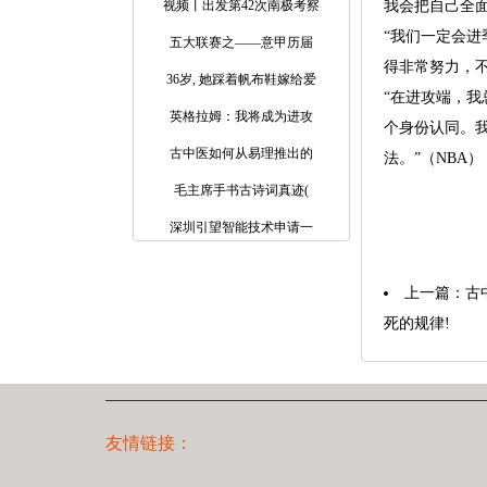
视频丨出发第42次南极考察
我会把自己全
“我们一定会
五大联赛之——意甲历届
得非常努力，
36岁, 她踩着帆布鞋嫁给爱
“在进攻端，
英格拉姆：我将成为进攻
个身份认同。
古中医如何从易理推出的
法。”（NBA）
毛主席手书古诗词真迹(
深圳引望智能技术申请一
上一篇：
古
死的规律!
友情链接：