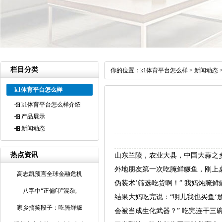
栏目分类
你的位置：
k1体育平台怎么样
>
新闻动态
k1体育平台怎么样
k1体育平台怎么样介绍
产品展示
新闻动态
热点资讯
山东兰陵，农业大县，中国大蒜之
外地朋友第一次吃腌鲜鳜鱼，刚上桌
高志凯预言全球金融危机
伪装术’筛选吃货啊！” 我妈炖腌
八字中“正偏印”混杂,
结果大妈吃完说：“明儿我也买鱼‘
家乡搞笑段子：吃腌鲜鳜
会被当成生化武器？” 吃完连干三