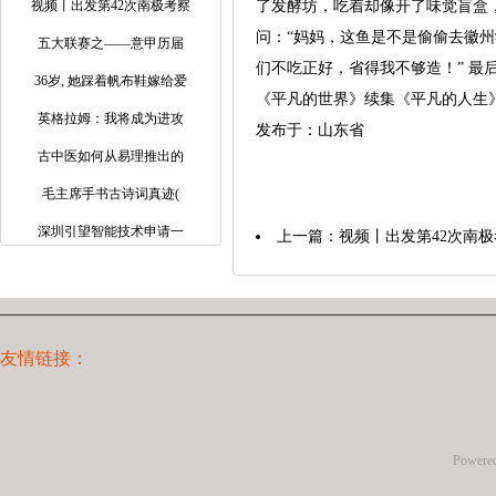
视频丨出发第42次南极考察
了发酵坊，吃着却像开了味觉盲盒，
问：“妈妈，这鱼是不是偷偷去徽州
五大联赛之——意甲历届
们不吃正好，省得我不够造！” 最
36岁, 她踩着帆布鞋嫁给爱
《平凡的世界》续集《平凡的人生
英格拉姆：我将成为进攻
发布于：山东省
古中医如何从易理推出的
毛主席手书古诗词真迹(
深圳引望智能技术申请一
上一篇：
视频丨出发第42次南极考
友情链接：
Powere